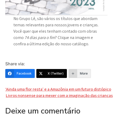
No Grupo Lê, são vários os títulos que abordam
temas relevantes para nossos jovens e crianças.
Você quer que eles tenham contado com obras
como
74 dias para o fim
? Clique na imagem e
confira a última edição do nosso catálogo.
Share via:
Facebook
X (Twitter)
More
Navegação
‘Ainda uma flor resta’ e a Amazônia em um futuro distópico
Livros nonsense para mexer com a imaginação das crianças
de
Post
Deixe um comentário